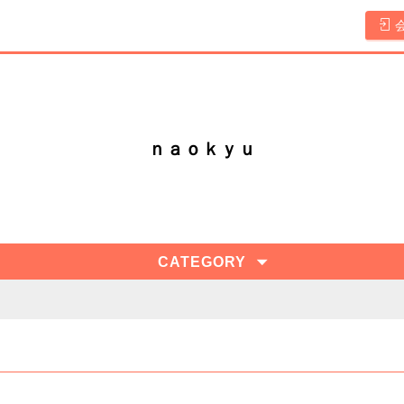
ｎａｏｋｙｕ
CATEGORY