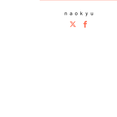
ｎａｏｋｙｕ